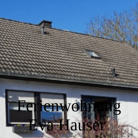
Home
Wir über uns
Wohnen
Küche
Ferienwohnung
Schlafen
Eva Hauser