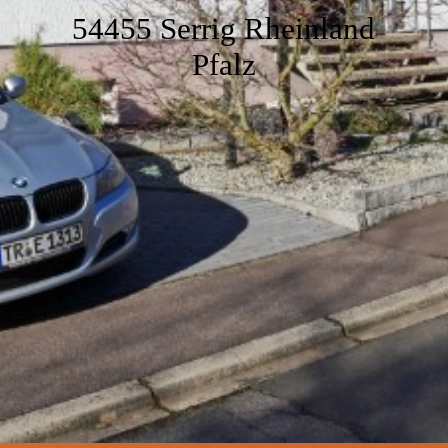
Bad
54455 Serrig Rheinland
Pfalz
Der Garten
Ausstattung
Unsere Umgebung
Impressionen
Service