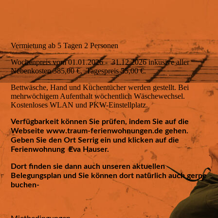
Anreise
Vermietung ab 5 Tagen 2 Personen
Wochenpreis vom 01.01.2026 - 31.12.2026 inkusive aller
Belegungsplan
Nebenkosten 385,00 €, Tagespreis 55,00 €.
Bettwäsche, Hand und Küchentücher werden gestellt. Bei
mehrwöchigem Aufenthalt wöchentlich Wäschewechsel.
Preis & Leistung
Kostenloses WLAN und PKW-Einstellplatz.
Verfügbarkeit können Sie prüfen, indem Sie auf die
Webseite www.traum-ferienwohnungen.de gehen.
Geben Sie den Ort Serrig ein und klicken auf die
Online-Anfragen
Ferienwohnung Eva Hauser.
Dort finden sie dann auch unseren aktuellen
Belegungsplan und Sie können dort natürlich auch gerne
Online-Buchen
buchen-