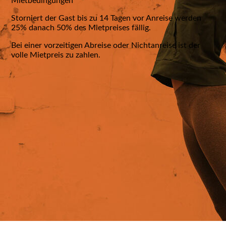
Mietbedingungen
Kontakt
Storniert der Gast bis zu 14 Tagen vor Anreise werden
25% danach 50% des Mietpreises fällig.
Gästebuch
Bei einer vorzeitigen Abreise oder Nichtanreise ist der
volle Mietpreis zu zahlen.
Buchungslink
Kontakt