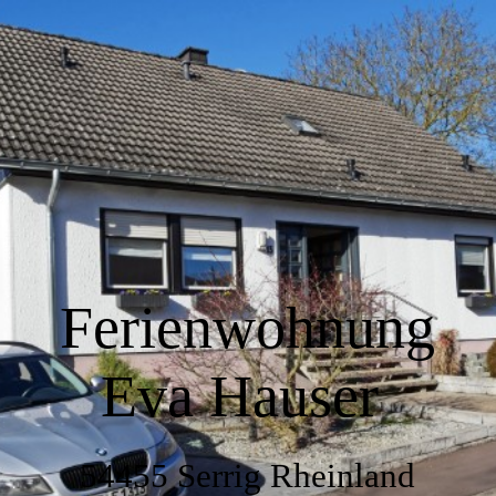
Home
Wir über uns
Wohnen
Ferienwohnung
Küche
Eva Hauser
Schlafen
54455 Serrig Rheinland