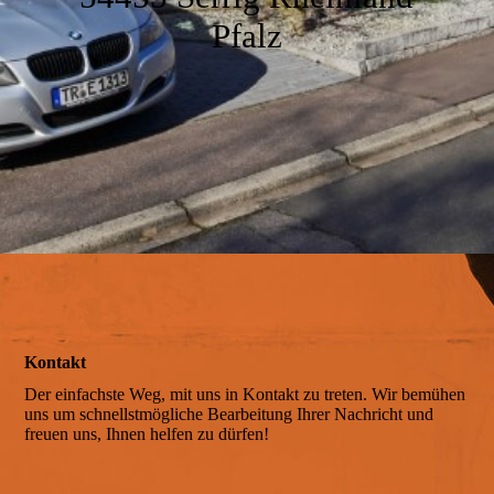
Bad
Pfalz
Der Garten
Ausstattung
Unsere Umgebung
Kontakt
Impressionen
Der einfachste Weg, mit uns in Kontakt zu treten. Wir bemühen
uns um schnellstmögliche Bearbeitung Ihrer Nachricht und
freuen uns, Ihnen helfen zu dürfen!
Service