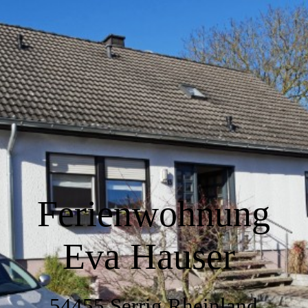
Home
Wir über uns
Wohnen
Küche
Ferienwohnung
Eva Hauser
Schlafen
54455 Serrig Rheinland