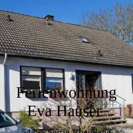
Home
Wir über uns
Wohnen
Küche
Ferienwohnung
Eva Hauser
Schlafen
54455 Serrig Rheinland