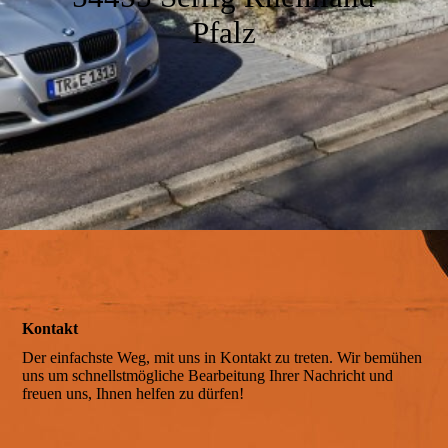
Bad
Pfalz
Der Garten
Ausstattung
Unsere Umgebung
Kontakt
Impressionen
Der einfachste Weg, mit uns in Kontakt zu treten. Wir bemühen
uns um schnellstmögliche Bearbeitung Ihrer Nachricht und
freuen uns, Ihnen helfen zu dürfen!
Service