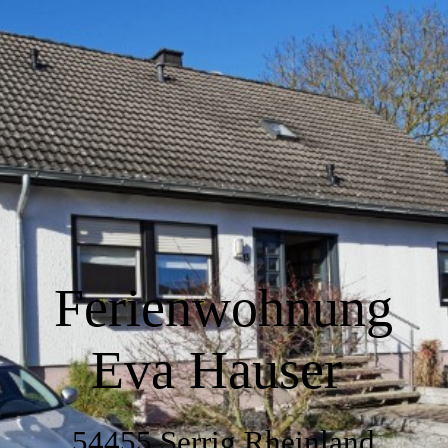
Home
Wir über uns
Wohnen
Ferienwohnung
Küche
Eva Hauser
Schlafen
54455 Serrig Rheinland