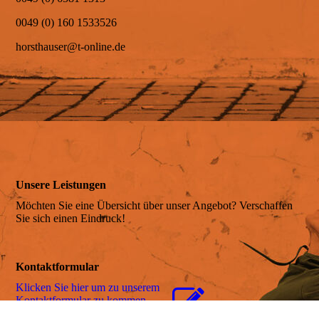
0049 (0) 160 1533526
Anreise
horsthauser@t-online.de
Belegungsplan
Preis & Leistung
Unsere Leistungen
Möchten Sie eine Übersicht über unser Angebot? Verschaffen
Online-Anfragen
Sie sich einen Eindruck!
Online-Buchen
Kontaktformular
Klicken Sie hier um zu unserem
Kon­takt­for­mu­lar zu kommen