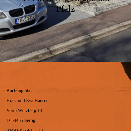
Bad
Pfalz
Der Garten
Ausstattung
Unsere Umgebung
Buchung über
Impressionen
Horst und Eva Hauser
Vorm Würzberg 13
D-54455 Serrig
Service
0049 (0) 6581 1313